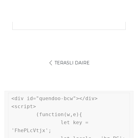
TERASLI DAIRE
<div id="quendoo-bcw"></div>

<script>

	(function(w,e){

		let key = 
'FhePLcVtjx'; 
