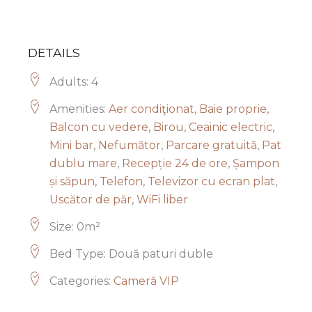
DETAILS
Adults:
4
Amenities:
Aer condiţionat
,
Baie proprie
,
Balcon cu vedere
,
Birou
,
Ceainic electric
,
Mini bar
,
Nefumător
,
Parcare gratuită
,
Pat
dublu mare
,
Recepție 24 de ore
,
Șampon
și săpun
,
Telefon
,
Televizor cu ecran plat
,
Uscător de păr
,
WiFi liber
Size:
0m²
Bed Type:
Două paturi duble
Categories:
Cameră VIP