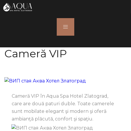
Cameră VIP
Cameră VIP în Aqua Spa Hotel Zlatograd,
care are două paturi duble. Toate camerele
sunt mobilate elegant şi modern şi oferă
ambianţă plăcută, confort şi spaţiu.