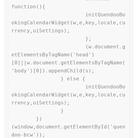
function(){

			initQuendooBo
okingCalendarWidget(w,e,key,locale,cu
rrency,uiSettings);

			};

			(w.document.g
etElementsByTagName('head')
[0]||w.document.getElementsByTagName(
'body')[0]).appendChild(s);

		} else {

			initQuendooBo
okingCalendarWidget(w,e,key,locale,cu
rrency,uiSettings);

		}

	})
(window,document.getElementById('quen
doo-bcw'));
