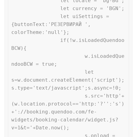
		let locale = 'bg-BG';

		let currency = 'BGN';

		let uiSettings = 
{buttonText:'РЕЗЕРВИРАЙ ', 
colorTheme:'null'};

		if(!w.isLoadedQuendoo
BCW){

			w.isLoadedQue
ndooBCW = true;

			let 
s=w.document.createElement('script');
s.type='text/javascript';s.async=!0;

			s.src='http'+
(w.location.protocol=='http:'?'':'s')
+'://booking.quendoo.com/fe-
widgets/booking-calendar/widget.js?
v=1&t='+Date.now();

			s.onload = 