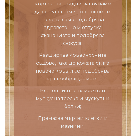
кортизола спадне, започваме
да се чувстваме по-спокойни.
Това не само подобрява
здравето, но и отпуска
съзнанието и подобрява
фокуса;
Разширява кръвоносните
съдове, така до кожата стига
повече кръв и се подобрява
кръвообращението;
Благоприятно влияе при
мускулна треска и мускулни
болки;
Премахва мъртви клетки и
мазнини;