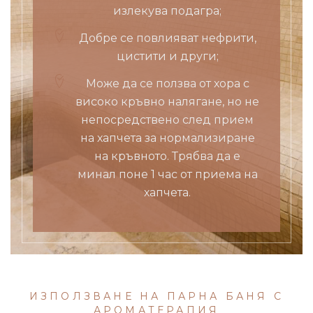
излекува подагра;
Добре се повлияват нефрити,
цистити и други;
Може да се ползва от хора с
високо кръвно налягане, но не
непосредствено след прием
на хапчета за нормализиране
на кръвното. Трябва да е
минал поне 1 час от приема на
хапчета.
ИЗПОЛЗВАНЕ НА ПАРНА БАНЯ С
АРОМАТЕРАПИЯ