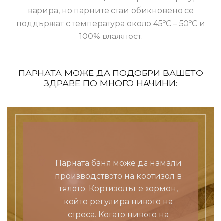
варира, но парните стаи обикновено се
поддържат с температура около 45ºC – 50ºC и
100% влажност.
ПАРНАТА МОЖЕ ДА ПОДОБРИ ВАШЕТО
ЗДРАВЕ ПО МНОГО НАЧИНИ:
Парната баня може да намали
производството на кортизол в
тялото. Кортизолът е хормон,
който регулира нивото на
стреса. Когато нивото на