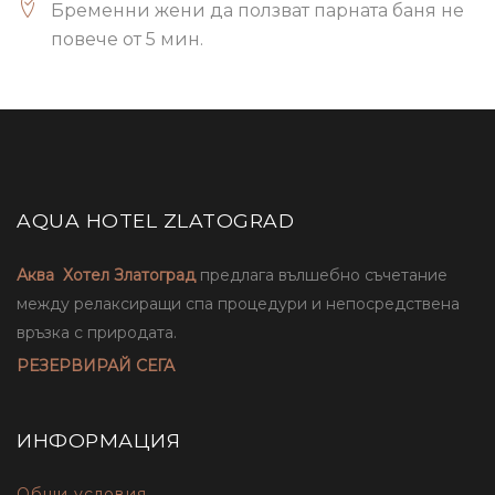
Бременни жени да ползват парната баня не
повече от 5 мин.
AQUA HOTEL ZLATOGRAD
Аква Хотел Златоград
предлага вълшебно съчетание
между релаксиращи спа процедури и непосредствена
връзка с природата.
РЕЗЕРВИРАЙ СЕГА
ИНФОРМАЦИЯ
Общи условия