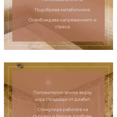
Подобрява метаболизма;
Освобождава напрежението и
стреса;
Положително влияе върху
хора страдащи от диабет;
Стимулира работата на
сърцето и белите дробове;