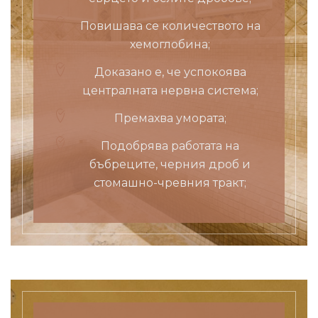
Повишава се количеството на
хемоглобина;
Доказано е, че успокоява
централната нервна система;
Премахва умората;
Подобрява работата на
бъбреците, черния дроб и
стомашно-чревния тракт;