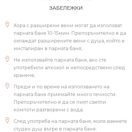
ЗАБЕЛЕЖКИ
Хора с разширени вени могат да използват
парната баня 10-15мин. Препоръчително е да
охлаждат разширените вени с душа, който е
инсталиран в парната баня;
Не използвайте парната баня, ако сте
употребили алкохол и непосредствено след
хранене;
Преди и по време на използването на
парната баня приемайте много течности.
Препоръчително е да се пият светли
компоти разтворени с вода;
След употреба на парната баня, моля вземете
студен душ вътре в парната баня;