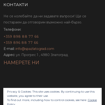
КОНТАКТИ
Не се колебайте да ни задавате въпроси! Ще се
постараем да отговорим възможно най-бързо.
Телефони:
+359 898 88 77 66
+359 896 88 77 66
E-mail:
info@spazlatograd.com
Адрес:
ул. Прогрес 1 , 4980 Златоград
НАМЕРЕТЕ НИ
Privacy & Cookies: This site uses cookies. By continuing to use this
website, you agree to their use.
Copyright © 2019 Aqua Spa Hotel Zlatograd. All Rights
To find out more, including how to control cookies, see here:
Cookie
Reserved.
Policy