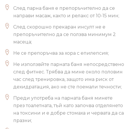
След парна баня е препоръчително да се
направи масаж, както и релакс от 10-15 мин;
След скорошно прекаран инсулт не е
препоръчително да се ползва минимум 2
масеца;
Не се препоръчва за хора с епилепсия;
Не използвйте парната баня непосредствено
след фитнес. Трябва да мине около половин
час след тренировка, защото има риск от
дехидратация, ако не сте поемали течности;
Преди употреба на парната баня минете
през тоалетната, тъй като започва отделянето
на токсини и е добре стомаха и червата да са
празни;