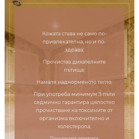
Кожата става не само по-
привлекателна, но и по-
здрава;
Прочиства дихателните
пътища;
Намаля наднорменото тегло;
При употреба минимум 3 пъти
седмично гарантира цялостно
прочистване на токсините от
организма включително и
холестерола;
Понижава апетита;