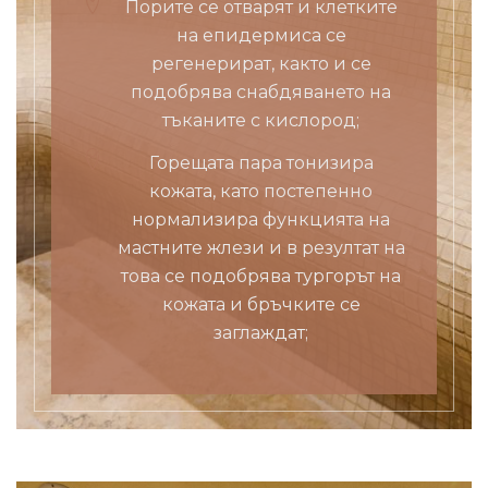
Порите се отварят и клетките
на епидермиса се
регенерират, както и се
подобрява снабдяването на
тъканите с кислород;
Горещата пара тонизира
кожата, като постепенно
нормализира функцията на
мастните жлези и в резултат на
това се подобрява тургорът на
кожата и бръчките се
заглаждат;