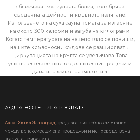
облекчават мускулната болка, подобрява
сърдечната дейност и кръвното налягане.
Използването на суха сауна помага за изгаряне
на около 300 калории и загуба на килограми.
Когато температурата на нашето тяло се повиши,
нашите кръвоносни съдове се разширяват и
циркулацията на кръвта се увеличава. Това
усилва естествените оздравителни процеси и
дава нов живот на тялото ни.
AQUA HOTEL ZLATOGRAD
Аква Хотел Златоград
предлага вълшебно съчетание
между релаксиращи спа процедури и непосредствена
връзка с природата.