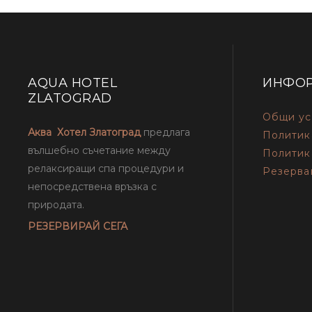
AQUA HOTEL
ИНФО
ZLATOGRAD
Общи ус
Аква Хотел Златоград
предлага
Политик
вълшебно съчетание между
Политик
релаксиращи спа процедури и
Резерва
непосредствена връзка с
природата.
РЕЗЕРВИРАЙ СЕГА