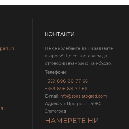
КОНТАКТИ
ерапия
Не се колебайте да ни задавате
въпроси! Ще се постараем да
отговорим възможно най-бързо.
Телефони:
+359 898 88 77 66
+359 896 88 77 66
E-mail:
info@spazlatograd.com
Адрес:
ул. Прогрес 1 , 4980
ия
Златоград
НАМЕРЕТЕ НИ