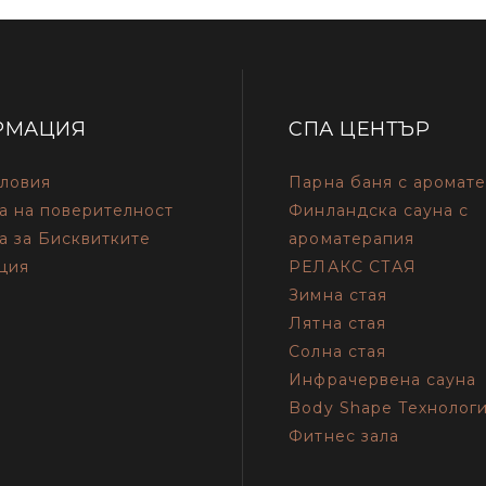
РМАЦИЯ
СПА ЦЕНТЪР
ловия
Парна баня с аромат
а на поверителност
Финландска сауна с
а за Бисквитките
ароматерапия
ция
РЕЛАКС СТАЯ
Зимна стая
Лятна стая
Солна стая
Инфрачервена сауна
Body Shape Технолог
Фитнес зала